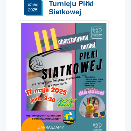
spotkania
Turnieju Piłki
07 Maj
2025
Siatkowej
Grupa wsparcia
dla osób w żałobie
Podziękowania
rodzin podopiecznych
Spotkania Online
Msze Święte
Wspólnoty
Wesprzyj nas
darowizny
1,5% podatku PIT
Darowizny
Wpłata online
Wolontariat
w Hospicjum