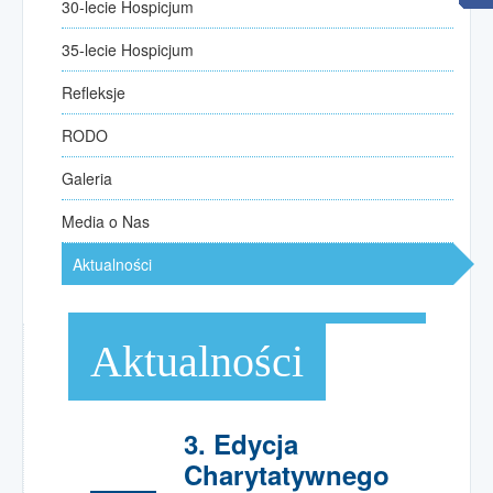
30-lecie Hospicjum
30-lecie Hospicjum
35-lecie Hospicjum
35-lecie Hospicjum
Refleksje
Refleksje
kilka słów od przewodniczących
RODO
RODO
Galeria
Galeria
Media o Nas
Media o Nas
Aktualności
Aktualności
Opieka
paliatywno-hospicyjna
Aktualności
Opieka paliatywna w domu
Zgłoszenie pacjenta
Poradniki opieki nad chorym
3. Edycja
Charytatywnego
Wspólnota rodzin hospicyjnych