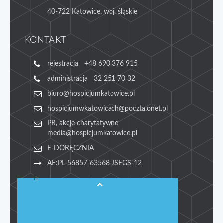
40-722 Katowice, woj. śląskie
KONTAKT
rejestracja +48 690 376 915
administracja 32 251 70 32
biuro@hospicjumkatowice.pl
hospicjumwkatowicach@poczta.onet.pl
PR, akcje charytatywne
media@hospicjumkatowice.pl
E-DORĘCZNIA
AE:PL-56857-63568-JSEGS-12