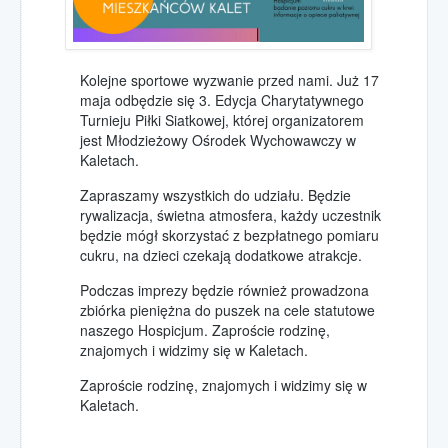
Wolontariat w Hospicjum
Wolontariat
współpraca ze szkołami
Kolejne sportowe wyzwanie przed nami. Już 17
maja odbędzie się 3. Edycja Charytatywnego
Wolontariat opiekuńczy
Turnieju Piłki Siatkowej, której organizatorem
pomóż w opiece nad chorymi
jest Młodzieżowy Ośrodek Wychowawczy w
Wolontariat akcyjny
Kaletach.
pomóż w akcjach promocyjnych
Zapraszamy wszystkich do udziału. Będzie
Kursy i szkolenia
rywalizacja, świetna atmosfera, każdy uczestnik
będzie mógł skorzystać z bezpłatnego pomiaru
Kontakt
cukru, na dzieci czekają dodatkowe atrakcje.
Jak dojechać?
Podczas imprezy będzie również prowadzona
Pola Nadziei
zbiórka pieniężna do puszek na cele statutowe
w Hospicjum
naszego Hospicjum. Zaproście rodzinę,
znajomych i widzimy się w Kaletach.
Pola Nadziei 2015
Zaproście rodzinę, znajomych i widzimy się w
Pola Nadziei 2016
Kaletach.
Pola Nadziei 2017