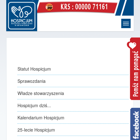
Witaj
strona główna
Hospicjum
O Nas
Statut Hospicjum
Statut Hospicjum
Sprawozdania
Sprawozdania
Władze stowarzyszenia
Władze stowarzyszenia
Hospicjum dziś...
Hospicjum dziś...
Kalendarium Hospicjum
Kalendarium Hospicjum
jak to się zaczęło
25-lecie Hospicjum
25-lecie Hospicjum