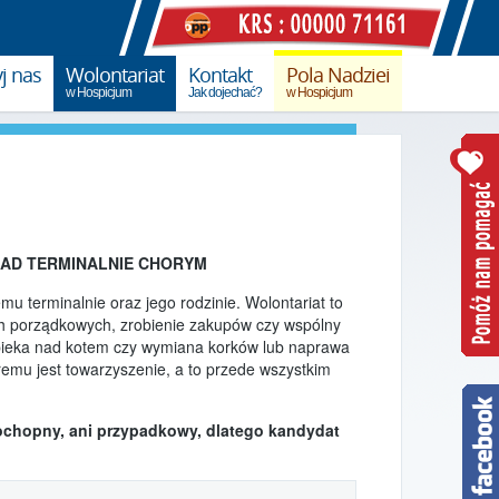
j nas
Wolontariat
Kontakt
Pola Nadziei
w Hospicjum
Jak dojechać?
w Hospicjum
datku PIT
Wolontariat w Hospicjum
Pola Nadziei 2015
ny
Wolontariat
Pola Nadziei 2016
współpraca ze szkołami
online
Pola Nadziei 2017
Wolontariat opiekuńczy
NAD TERMINALNIE CHORYM
pomóż w opiece nad chorymi
Pola Nadziei 2018
terminalnie oraz jego rodzinie. Wolontariat to
Wolontariat akcyjny
Pola Nadziei 2019
h porządkowych, zrobienie zakupów czy wspólny
pomóż w akcjach promocyjnych
opieka nad kotem czy wymiana korków lub naprawa
Kursy i szkolenia
emu jest towarzyszenie, a to przede wszystkim
ochopny, ani przypadkowy, dlatego kandydat