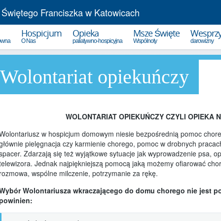
 Świętego Franciszka w Katowicach
Hospicjum
Opieka
Msze Święte
Wesprzy
łówna
O Nas
paliatywno-hospicyjna
Wspólnoty
darowizny
Wolontariat opiekuńczy
Statut Hospicjum
Opieka paliatywna w domu
1,5% po
Sprawozdania
Zgłoszenie pacjenta
Darowiz
Władze stowarzyszenia
Poradniki opieki nad chorym
Wpłata 
WOLONTARIAT OPIEKUŃCZY CZYLI OPIEKA 
Hospicjum dziś...
Wspólnota rodzin hospicyjnych
spotkania
Wolontariusz w hospicjum domowym niesie bezpośrednią pomoc choremu 
Kalendarium Hospicjum
głównie pielęgnacja czy karmienie chorego, pomoc w drobnych pracac
Grupa wsparcia
jak to się zaczęło
spacer. Zdarzają się też wyjątkowe sytuacje jak wyprowadzenie psa, 
dla osób w żałobie
telewizora. Jednak najpiękniejszą pomocą jaką możemy ofiarować chor
25-lecie Hospicjum
Podziękowania
rozmowa, wspólne milczenie, potrzymanie za rękę.
rodzin podopiecznych
30-lecie Hospicjum
Wybór Wolontariusza wkraczającego do domu chorego nie jest p
Spotkania Online
35-lecie Hospicjum
powinien:
Refleksje