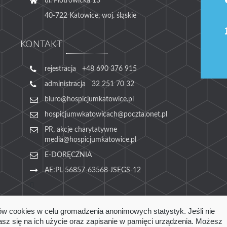
ul. Piotrowicka 13
40-722 Katowice, woj. śląskie
KONTAKT
rejestracja +48 690 376 915
administracja 32 251 70 32
biuro@hospicjumkatowice.pl
hospicjumwkatowicach@poczta.onet.pl
PR, akcje charytatywne
media@hospicjumkatowice.pl
E-DORĘCZNIA
AE:PL-56857-63568-JSEGS-12
ów cookies w celu gromadzenia anonimowych statystyk. Jeśli nie
zasz się na ich użycie oraz zapisanie w pamięci urządzenia. Możesz
Logowanie
Polityka cookies
Pliki do pobrania