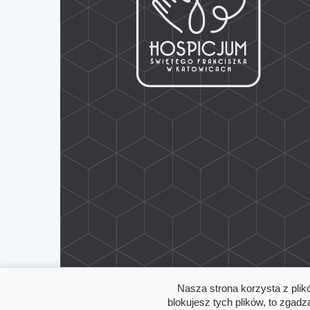
Nasza strona korzysta z plik
blokujesz tych plików, to zgad
© 2021 Hospicjum Świętego Franciszka w Katowicach.