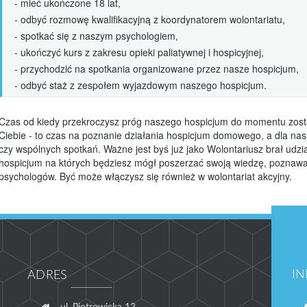
- mieć ukończone 18 lat,
kilka słów od przewodniczących
- odbyć rozmowę kwalifikacyjną z koordynatorem wolontariatu,
RODO
- spotkać się z naszym psychologiem,
Galeria
- ukończyć kurs z zakresu opieki paliatywnej i hospicyjnej,
- przychodzić na spotkania organizowane przez nasze hospicjum,
Media o Nas
- odbyć staż z zespołem wyjazdowym naszego hospicjum.
Aktualności
Czas od kiedy przekroczysz próg naszego hospicjum do momentu zost
Ciebie - to czas na poznanie działania hospicjum domowego, a dla na
czy wspólnych spotkań. Ważne jest byś już jako Wolontariusz brał udz
hospicjum na których będziesz mógł poszerzać swoją wiedzę, poznawać
psychologów. Być może włączysz się również w wolontariat akcyjny.
I
ADRES