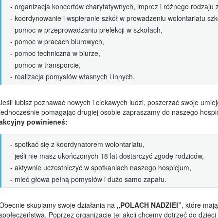
kilka słów od przewodniczących
- organizacja koncertów charytatywnych, imprez i różnego rodzaju 
RODO
- koordynowanie i wspieranie szkół w prowadzeniu wolontariatu sz
- pomoc w przeprowadzaniu prelekcji w szkołach,
Galeria
- pomoc w pracach biurowych,
Media o Nas
- pomoc techniczna w biurze,
- pomoc w transporcie,
Aktualności
- realizacja pomysłów własnych i innych.
Jeśli lubisz poznawać nowych i ciekawych ludzi, poszerzać swoje umie
jednocześnie pomagając drugiej osobie zapraszamy do naszego hosp
akcyjny powinieneś:
- spotkać się z koordynatorem wolontariatu,
- jeśli nie masz ukończonych 18 lat dostarczyć zgodę rodziców,
- aktywnie uczestniczyć w spotkaniach naszego hospicjum,
- mieć głowa pełną pomysłów i dużo samo zapału.
Obecnie skupiamy swoje działania na
„POLACH NADZIEI”
, które maj
społeczeństwa. Poprzez organizacje tej akcji chcemy dotrzeć do dzieci