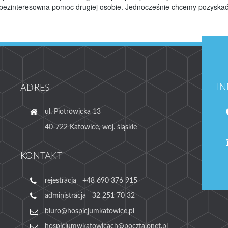
bezinteresowna pomoc drugiej osobie. Jednocześnie chcemy pozyskać
I
ADRES
ul. Piotrowicka 13
40-722 Katowice, woj. śląskie
KONTAKT
rejestracja +48 690 376 915
administracja 32 251 70 32
biuro@hospicjumkatowice.pl
hospicjumwkatowicach@poczta.onet.pl