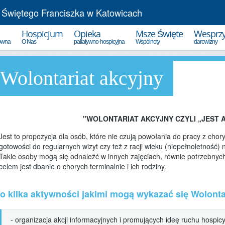
 Świętego Franciszka w Katowicach
Hospicjum
Opieka
Msze Święte
Wesprzy
łówna
O Nas
paliatywno-hospicyjna
Wspólnoty
darowizny
Wolontariat akcyjny
Statut Hospicjum
Opieka paliatywna w domu
1,5% po
Sprawozdania
Zgłoszenie pacjenta
Darowiz
Władze stowarzyszenia
Poradniki opieki nad chorym
Wpłata 
"WOLONTARIAT AKCYJNY CZYLI „JEST 
Hospicjum dziś...
Wspólnota rodzin hospicyjnych
spotkania
Jest to propozycja dla osób, które nie czują powołania do pracy z chor
Kalendarium Hospicjum
gotowości do regularnych wizyt czy też z racji wieku (niepełnoletność
Grupa wsparcia
jak to się zaczęło
Takie osoby mogą się odnaleźć w innych zajęciach, równie potrzebn
dla osób w żałobie
celem jest dbanie o chorych terminalnie i ich rodziny.
25-lecie Hospicjum
Podziękowania
rodzin podopiecznych
30-lecie Hospicjum
o kilka aktywności jakimi mogą wykazać się Wolonta
Spotkania Online
35-lecie Hospicjum
Refleksje
- organizacja akcji informacyjnych i promujących ideę ruchu hospic