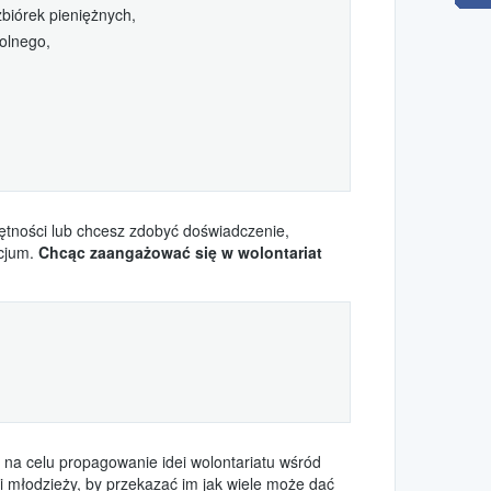
zbiórek pieniężnych,
kolnego,
jętności lub chcesz zdobyć doświadczenie,
icjum.
Chcąc zaangażować się w wolontariat
ą na celu propagowanie idei wolontariatu wśród
 i młodzieży, by przekazać im jak wiele może dać