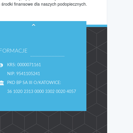
 środki finansowe dla naszych podopiecznych.
NFORMACJE
KRS: 0000071161
NIP: 9541105241
PKO BP SA III O/KATOWICE:
36 1020 2313 0000 3302 0020 4057