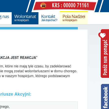
j nas
Wolontariat
Kontakt
Pola Nadziei
w Hospicjum
Jak dojechać?
w Hospicjum
datku PIT
Wolontariat w Hospicjum
Pola Nadziei 2015
ny
Wolontariat
Pola Nadziei 2016
współpraca ze szkołami
online
Pola Nadziei 2017
Wolontariat opiekuńczy
AKCJA JEST REAKCJA”
pomóż w opiece nad chorymi
Pola Nadziei 2018
ym, które nie mają tyle czasu, by zadeklarować
Wolontariat akcyjny
Pola Nadziei 2019
) nie mogą zostać wolontariuszami w domu chorego.
pomóż w akcjach promocyjnych
ych w naszym hospicjum, którego podstawowym
Kursy i szkolenia
riusze Akcyjni:
yjnego,