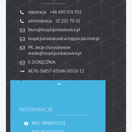
rejestracja +48 690 376 915
administracja 32 251 70 32
biuro@hospicjumkatowice.pl
hospicjumwkatowicach@poczta.onet.pl
PR, akcje charytatywne
media@hospicjumkatowice.pl
E-DORĘCZNIA
AE:PL-56857-63568-JSEGS-12
INFORMACJE
KRS: 0000071161