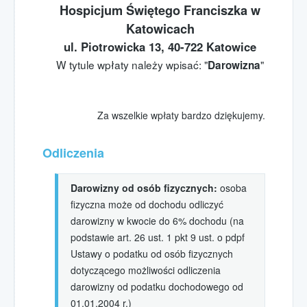
spotkania
Hospicjum Świętego Franciszka w
Grupa wsparcia
Katowicach
dla osób w żałobie
ul. Piotrowicka 13, 40-722 Katowice
Podziękowania
W tytule wpłaty należy wpisać: "
"
Darowizna
rodzin podopiecznych
Spotkania Online
Za wszelkie wpłaty bardzo dziękujemy.
Msze Święte
Wspólnoty
Odliczenia
Wesprzyj nas
darowizny
Darowizny od osób fizycznych:
osoba
1,5% podatku PIT
fizyczna może od dochodu odliczyć
darowizny w kwocie do 6% dochodu (na
Darowizny
podstawie art. 26 ust. 1 pkt 9 ust. o pdpf
Wpłata online
Ustawy o podatku od osób fizycznych
dotyczącego możliwości odliczenia
Wolontariat
darowizny od podatku dochodowego od
w Hospicjum
01.01.2004 r.)