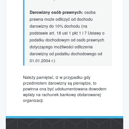
Wolontariat w Hospicjum
Darowizny osób prawnych:
osoba
Wolontariat
prawna może odliczyć od dochodu
współpraca ze szkołami
darowizny do 10% dochodu (na
Wolontariat opiekuńczy
podstawie art. 18 ust 1 pkt 1 i 7 Ustawy o
pomóż w opiece nad chorymi
podatku dochodowym od osób prawnych
Wolontariat akcyjny
dotyczącego możliwości odliczenia
pomóż w akcjach promocyjnych
darowizny od podatku dochodowego od
Kursy i szkolenia
01.01.2004 r.)
Kontakt
Należy pamiętać, iż w przypadku gdy
Jak dojechać?
przedmiotem darowizny są pieniądze, to
Pola Nadziei
powinna ona być udokumentowana dowodem
w Hospicjum
wpłaty na rachunek bankowy obdarowanej
organizacji.
Pola Nadziei 2015
Pola Nadziei 2016
Pola Nadziei 2017