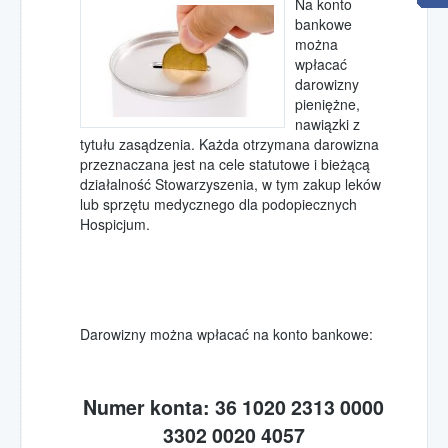
30-lecie Hospicjum
Na konto
bankowe
35-lecie Hospicjum
można
wpłacać
Refleksje
darowizny
kilka słów od przewodniczących
pieniężne,
RODO
nawiązki z
tytułu zasądzenia. Każda otrzymana darowizna
Galeria
przeznaczana jest na cele statutowe i bieżącą
działalność Stowarzyszenia, w tym zakup leków
Media o Nas
lub sprzętu medycznego dla podopiecznych
Aktualności
Hospicjum.
Opieka
paliatywno-hospicyjna
Opieka paliatywna w domu
Darowizny można wpłacać na konto bankowe:
Zgłoszenie pacjenta
Poradniki opieki nad chorym
Numer konta:
36 1020 2313 0000
Wspólnota rodzin hospicyjnych
3302 0020 4057