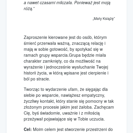
a nawet czasami milczała. Ponieważ jest moją
Wolontariat w Hospicjum
różą.”
Wolontariat
„Mały Książę”
współpraca ze szkołami
Wolontariat opiekuńczy
pomóż w opiece nad chorymi
Zaproszenie kierowane jest do osób, którym
śmierć przerwała ważną, znaczącą relację i
Wolontariat akcyjny
mają w sobie gotowość, by spotykać się w
pomóż w akcjach promocyjnych
ramach grupy wsparcia.Grupa będzie miała
Kursy i szkolenia
charakter zamknięty, co da możliwość na
wyrażenie i jednocześnie wysłuchanie Twojej
historii życia, w którą wpisane jest cierpienie i
Kontakt
ból po stracie.
Jak dojechać?
Pola Nadziei
Tworząc to wydarzenie ufam, że sięgając dla
siebie po wsparcie, nawiążesz empatyczny,
w Hospicjum
życzliwy kontakt, który stanie się pomocny w tak
Pola Nadziei 2015
złożonym procesie jakim jest żałoba. Zachęcam
Cię, byś świadomie, uważnie i z miłością
Pola Nadziei 2016
przeżywał pojawiające się w Tobie uczucia.
Pola Nadziei 2017
Cel:
Moim celem jest stworzenie przestrzeni do