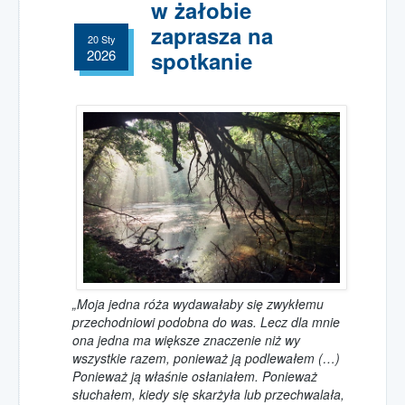
spotkania
w żałobie
zaprasza na
Grupa wsparcia
20 Sty
dla osób w żałobie
2026
spotkanie
Podziękowania
rodzin podopiecznych
Spotkania Online
Msze Święte
Wspólnoty
Wesprzyj nas
darowizny
1,5% podatku PIT
Darowizny
„Moja jedna róża wydawałaby się zwykłemu
przechodniowi podobna do was. Lecz dla mnie
Wpłata online
ona jedna ma większe znaczenie niż wy
wszystkie razem, ponieważ ją podlewałem (…)
Wolontariat
Ponieważ ją właśnie osłaniałem. Ponieważ
w Hospicjum
słuchałem, kiedy się skarżyła lub przechwalała,