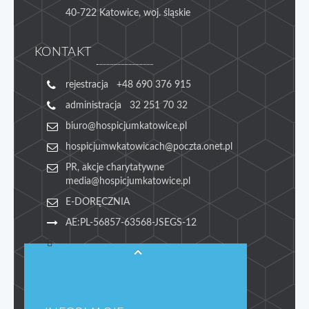
40-722 Katowice, woj. śląskie
KONTAKT
rejestracja +48 690 376 915
administracja 32 251 70 32
biuro@hospicjumkatowice.pl
hospicjumwkatowicach@poczta.onet.pl
PR, akcje charytatywne
media@hospicjumkatowice.pl
E-DORĘCZNIA
AE:PL-56857-63568-JSEGS-12