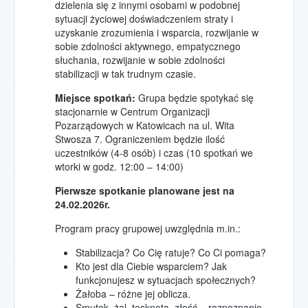
dzielenia się z innymi osobami w podobnej
Pola Nadziei 2018
sytuacji życiowej doświadczeniem straty i
Pola Nadziei 2019
uzyskanie zrozumienia i wsparcia, rozwijanie w
sobie zdolności aktywnego, empatycznego
słuchania, rozwijanie w sobie zdolności
stabilizacji w tak trudnym czasie.
Miejsce spotkań:
Grupa będzie spotykać się
stacjonarnie w Centrum Organizacji
Pozarządowych w Katowicach na ul. Wita
Stwosza 7. Ograniczeniem będzie ilość
uczestników (4-8 osób) i czas (10 spotkań we
wtorki w godz. 12:00 – 14:00)
Pierwsze spotkanie planowane jest na
24.02.2026r.
Program pracy grupowej uwzględnia m.in.:
Stabilizacja? Co Cię ratuje? Co Ci pomaga?
Kto jest dla Ciebie wsparciem? Jak
funkcjonujesz w sytuacjach społecznych?
Żałoba – różne jej oblicza.
Smutek, żal, tęsknota, złość – rozpoznanie