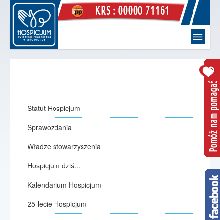
Witaj
strona główna
Hospicjum
O Nas
Statut Hospicjum
Statut Hospicjum
Sprawozdania
Sprawozdania
Władze stowarzyszenia
Władze stowarzyszenia
Hospicjum dziś...
Hospicjum dziś...
Kalendarium Hospicjum
Kalendarium Hospicjum
jak to się zaczęło
25-lecie Hospicjum
25-lecie Hospicjum