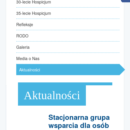
30-lecie Hospicjum
30-lecie Hospicjum
35-lecie Hospicjum
35-lecie Hospicjum
Refleksje
Refleksje
kilka słów od przewodniczących
RODO
RODO
Galeria
Galeria
Media o Nas
Media o Nas
Aktualności
Aktualności
Opieka
paliatywno-hospicyjna
Aktualności
Opieka paliatywna w domu
Zgłoszenie pacjenta
Poradniki opieki nad chorym
Stacjonarna grupa
wsparcia dla osób
Wspólnota rodzin hospicyjnych