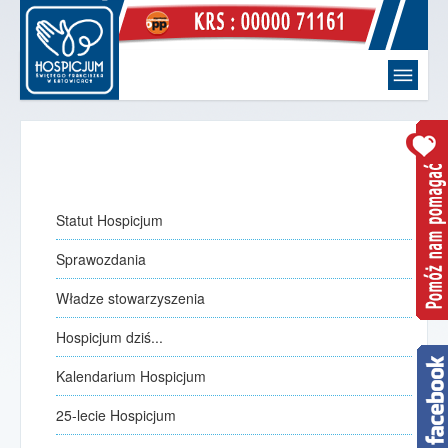
Witaj
strona główna
Hospicjum
O Nas
Statut Hospicjum
Statut Hospicjum
Sprawozdania
Sprawozdania
Władze stowarzyszenia
Władze stowarzyszenia
Hospicjum dziś...
Hospicjum dziś...
Kalendarium Hospicjum
Kalendarium Hospicjum
jak to się zaczęło
25-lecie Hospicjum
25-lecie Hospicjum