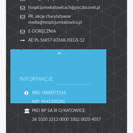
hospicjumwkatowicach@poczta.onet.pl
PR, akcje charytatywne
media@hospicjumkatowice.pl
E-DORĘCZNIA
AE:PL-56857-63568-JSEGS-12
INFORMACJE
KRS: 0000071161
NIP: 9541105241
PKO BP SA III O/KATOWICE:
36 1020 2313 0000 3302 0020 4057