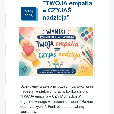
spotkania
"TWOJA empatia
= CZYJAŚ
Grupa wsparcia
22 Maj
dla osób w żałobie
2026
nadzieja"
Podziękowania
rodzin podopiecznych
Spotkania Online
Msze Święte
Wspólnoty
Wesprzyj nas
darowizny
1,5% podatku PIT
Darowizny
Dziękujemy wszystkim uczniom za wykonanie i
nadesłanie pięknych prac w konkursie pn.
Wpłata online
"TWOJA empatia = CZYJAŚ nadzieja",
organizowanego w ramach kampanii "Razem
Wolontariat
dbamy o życie!". Poniżej przedstawiamy
w Hospicjum
laureatów: