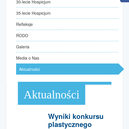
30-lecie Hospicjum
30-lecie Hospicjum
35-lecie Hospicjum
35-lecie Hospicjum
Refleksje
Refleksje
kilka słów od przewodniczących
RODO
RODO
Galeria
Galeria
Media o Nas
Media o Nas
Aktualności
Aktualności
Opieka
paliatywno-hospicyjna
Aktualności
Opieka paliatywna w domu
Zgłoszenie pacjenta
Poradniki opieki nad chorym
Wyniki konkursu
plastycznego
Wspólnota rodzin hospicyjnych