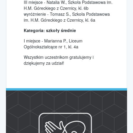
III miejsce - Natalia W., Szkoła Podstawowa im.
Pola Nadziei 2018
H.M. Góreckiego z Czernicy, kl. 6b
Pola Nadziei 2019
wyróżnienie - Tomasz S., Szkoła Podstawowa
im. H.M. Góreckiego z Czernicy, kl. 6a
Kategoria: szkoły średnie
I miejsce - Marianna P., Liceum
Ogólnokształcące nr 1, kl. 4a
Wszystkim uczestnikom gratulujemy i
dziękujemy za udział!