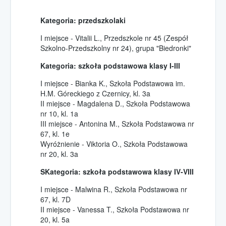
Wolontariat w Hospicjum
Kategoria: przedszkolaki
Wolontariat
współpraca ze szkołami
I miejsce - Vitalii L., Przedszkole nr 45 (Zespół
Szkolno-Przedszkolny nr 24), grupa "Biedronki"
Wolontariat opiekuńczy
pomóż w opiece nad chorymi
Kategoria: szkoła podstawowa klasy I-III
Wolontariat akcyjny
I miejsce - Bianka K., Szkoła Podstawowa im.
pomóż w akcjach promocyjnych
H.M. Góreckiego z Czernicy, kl. 3a
Kursy i szkolenia
II miejsce - Magdalena D., Szkoła Podstawowa
nr 10, kl. 1a
III miejsce - Antonina M., Szkoła Podstawowa nr
Kontakt
67, kl. 1e
Jak dojechać?
Wyróżnienie - Viktoria O., Szkoła Podstawowa
Pola Nadziei
nr 20, kl. 3a
w Hospicjum
SKategoria: szkoła podstawowa klasy IV-VIII
Pola Nadziei 2015
I miejsce - Malwina R., Szkoła Podstawowa nr
Pola Nadziei 2016
67, kl. 7D
II miejsce - Vanessa T., Szkoła Podstawowa nr
Pola Nadziei 2017
20, kl. 5a