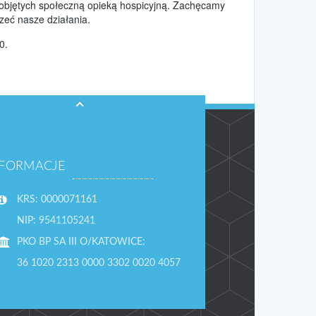
objętych społeczną opieką hospicyjną. Zachęcamy
przeć nasze działania.
0.
NFORMACJE
KRS: 0000071161
NIP: 9541105241
PKO BP SA III O/KATOWICE:
36 1020 2313 0000 3302 0020 4057