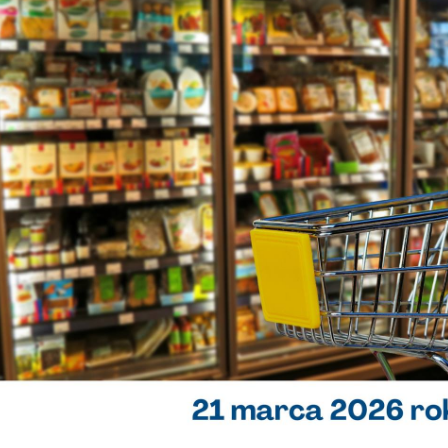
kilka słów od przewodniczących
RODO
Galeria
Media o Nas
Aktualności