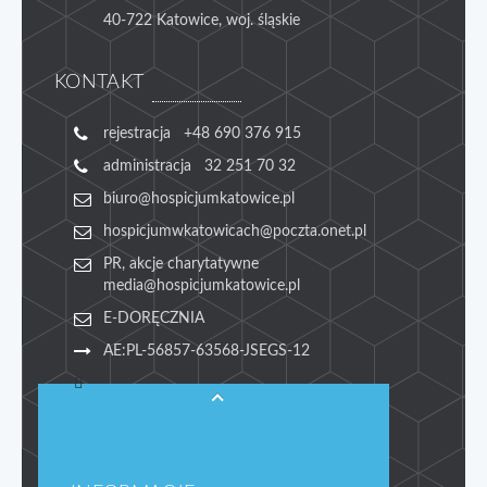
40-722 Katowice, woj. śląskie
KONTAKT
rejestracja +48 690 376 915
administracja 32 251 70 32
biuro@hospicjumkatowice.pl
hospicjumwkatowicach@poczta.onet.pl
PR, akcje charytatywne
media@hospicjumkatowice.pl
E-DORĘCZNIA
AE:PL-56857-63568-JSEGS-12