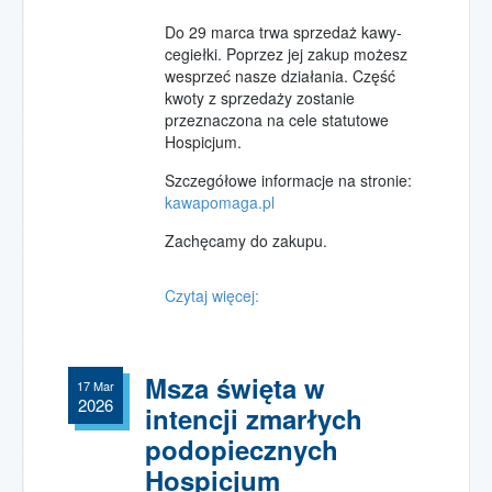
Wolontariat w Hospicjum
Do 29 marca trwa sprzedaż kawy-
Wolontariat
cegiełki. Poprzez jej zakup możesz
wesprzeć nasze działania. Część
współpraca ze szkołami
kwoty z sprzedaży zostanie
Wolontariat opiekuńczy
przeznaczona na cele statutowe
pomóż w opiece nad chorymi
Hospicjum.
Wolontariat akcyjny
Szczegółowe informacje na stronie:
pomóż w akcjach promocyjnych
kawapomaga.pl
Kursy i szkolenia
Zachęcamy do zakupu.
Kontakt
Czytaj więcej:
Jak dojechać?
Pola Nadziei
w Hospicjum
Msza święta w
17 Mar
Pola Nadziei 2015
2026
intencji zmarłych
Pola Nadziei 2016
podopiecznych
Pola Nadziei 2017
Hospicjum