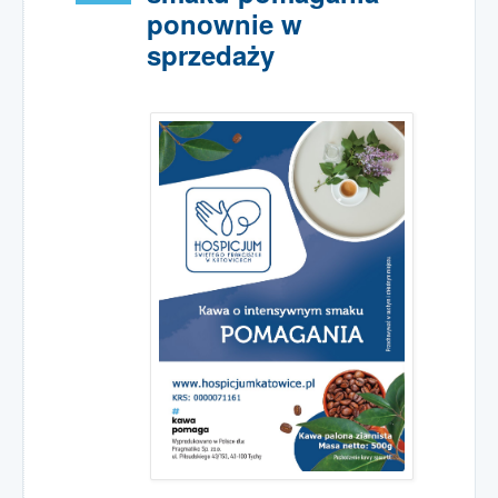
spotkania
ponownie w
Grupa wsparcia
sprzedaży
dla osób w żałobie
Podziękowania
rodzin podopiecznych
Spotkania Online
Msze Święte
Wspólnoty
Wesprzyj nas
darowizny
1,5% podatku PIT
Darowizny
Wpłata online
Wolontariat
w Hospicjum