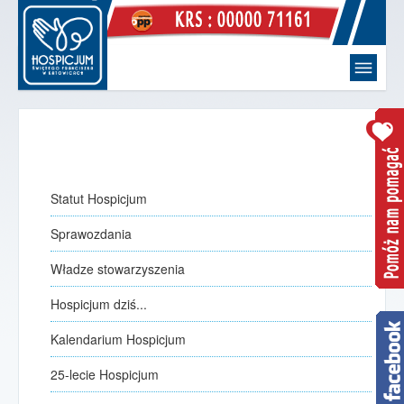
Witaj
strona główna
Hospicjum
O Nas
Statut Hospicjum
Statut Hospicjum
Sprawozdania
Sprawozdania
Władze stowarzyszenia
Władze stowarzyszenia
Hospicjum dziś...
Hospicjum dziś...
Kalendarium Hospicjum
Kalendarium Hospicjum
jak to się zaczęło
25-lecie Hospicjum
25-lecie Hospicjum