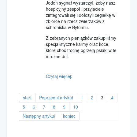
Jeden sygnał wystarczył, żeby nasz
hospicyjny zespół i przyjaciele
zintegrowali się i dołożyli cegiełkę w
zbiórce na rzecz zwierzaków z
schroniska w Bytomiu.
Z zebranych pieniążków zakupiliśmy
specjalistyczne karmy oraz koce,
które choć trochę ogrzeją psiaki w te
mroźne dni.
Czytaj więcej:
start
Poprzedni artykuł
1
2
3
4
5
6
7
8
9
10
Następny artykuł
koniec