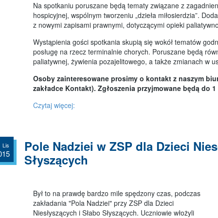
kilka słów od przewodniczących
Na spotkaniu poruszane będą tematy związane z zagadnieni
hospicyjnej, wspólnym tworzeniu „dzieła miłosierdzia”. D
RODO
z nowymi zapisami prawnymi, dotyczącymi opieki paliatywno
Galeria
Wystąpienia gości spotkania skupią się wokół tematów godne
Media o Nas
posługę na rzecz terminalnie chorych. Poruszane będą równi
paliatywnej, żywienia pozajelitowego, a także zmianach w us
Aktualności
Osoby zainteresowane prosimy o kontakt z naszym biur
zakładce Kontakt). Zgłoszenia przyjmowane będą do 1 
Czytaj więcej:
Pole Nadziei w ZSP dla Dzieci Nie
 Lis
015
Słyszących
Był to na prawdę bardzo mile spędzony czas, podczas
zakładania "Pola Nadziei" przy ZSP dla Dzieci
Niesłyszących i Słabo Słyszących. Uczniowie włożyli