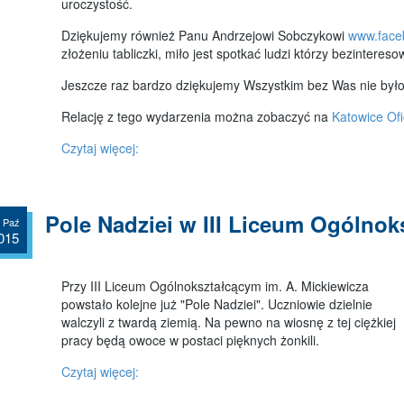
uroczystość.
Dziękujemy również Panu Andrzejowi Sobczykowi
www.face
złożeniu tabliczki, miło jest spotkać ludzi którzy bezinter
Jeszcze raz bardzo dziękujemy Wszystkim bez Was nie byłob
Relację z tego wydarzenia można zobaczyć na
Katowice Ofi
Czytaj więcej:
Pole Nadziei w III Liceum Ogólno
 Paź
015
Przy III Liceum Ogólnokształcącym im. A. Mickiewicza
powstało kolejne już "Pole Nadziei". Uczniowie dzielnie
walczyli z twardą ziemią. Na pewno na wiosnę z tej ciężkiej
pracy będą owoce w postaci pięknych żonkili.
Czytaj więcej: