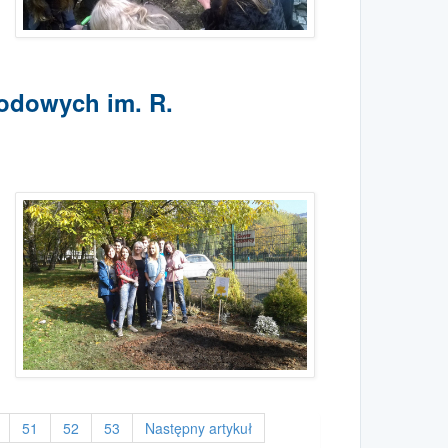
odowych im. R.
51
52
53
Następny artykuł