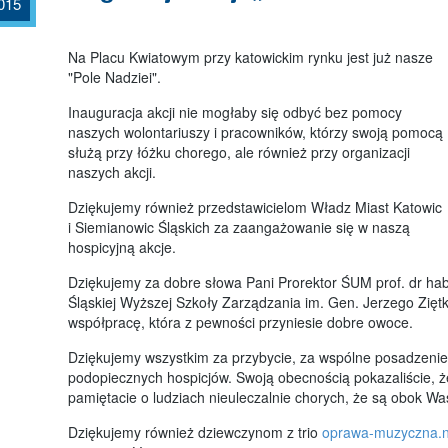
015
Na Placu Kwiatowym przy katowickim rynku jest już nasze
"Pole Nadziei".
Inauguracja akcji nie mogłaby się odbyć bez pomocy
naszych wolontariuszy i pracowników, którzy swoją pomocą
służą przy łóżku chorego, ale również przy organizacji
naszych akcji.
Dziękujemy również przedstawicielom Władz Miast Katowic
i Siemianowic Śląskich za zaangażowanie się w naszą
hospicyjną akcje.
Dziękujemy za dobre słowa Pani Prorektor ŚUM prof. dr hab
Śląskiej Wyższej Szkoły Zarządzania im. Gen. Jerzego Zięt
współpracę, która z pewności przyniesie dobre owoce.
Dziękujemy wszystkim za przybycie, za wspólne posadzenie ż
podopiecznych hospicjów. Swoją obecnością pokazaliście, że
pamiętacie o ludziach nieuleczalnie chorych, że są obok Wa
Dziękujemy również dziewczynom z trio
oprawa-muzyczna.n