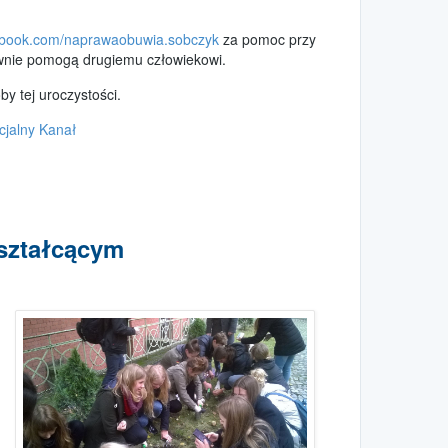
book.com/naprawaobuwia.sobczyk
za pomoc przy
esownie pomogą drugiemu człowiekowi.
y tej uroczystości.
cjalny Kanał
kształcącym