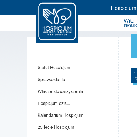
Hospicjum
Witaj
strona g
Statut Hospicjum
18
2
Sprawozdania
Władze stowarzyszenia
Hospicjum dziś...
Kalendarium Hospicjum
25-lecie Hospicjum