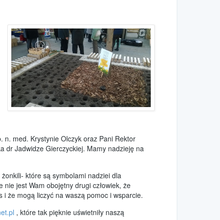
. n. med. Krystynie Olczyk oraz Pani Rektor
ka dr Jadwidze Gierczyckiej. Mamy nadzieję na
onkili- które są symbolami nadziei dla
 nie jest Wam obojętny drugi człowiek, że
s i że mogą liczyć na waszą pomoc i wsparcie.
et.pl
, które tak pięknie uświetniły naszą