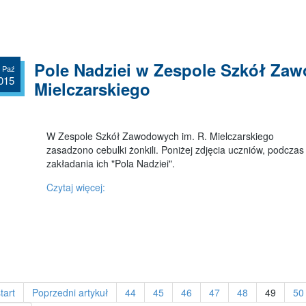
Pole Nadziei w Zespole Szkół Zaw
 Paź
015
Mielczarskiego
W Zespole Szkół Zawodowych im. R. Mielczarskiego
zasadzono cebulki żonkili. Poniżej zdjęcia uczniów, podczas
zakładania ich "Pola Nadziei".
Czytaj więcej:
tart
Poprzedni artykuł
44
45
46
47
48
49
50