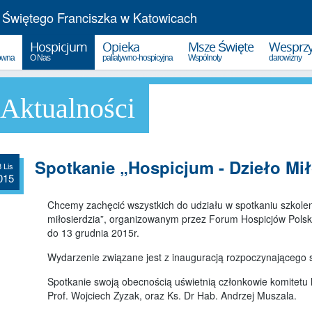
 Świętego Franciszka w Katowicach
Hospicjum
Opieka
Msze Święte
Wesprzy
łówna
O Nas
paliatywno-hospicyjna
Wspólnoty
darowizny
Aktualności
Statut Hospicjum
Opieka paliatywna w domu
1,5% po
Sprawozdania
Zgłoszenie pacjenta
Darowiz
Władze stowarzyszenia
Poradniki opieki nad chorym
Wpłata 
Spotkanie „Hospicjum - Dzieło Mił
 Lis
Hospicjum dziś...
Wspólnota rodzin hospicyjnych
015
spotkania
Kalendarium Hospicjum
Chcemy zachęcić wszystkich do udziału w spotkaniu szkole
Grupa wsparcia
jak to się zaczęło
miłosierdzia”, organizowanym przez Forum Hospicjów Polski
dla osób w żałobie
25-lecie Hospicjum
do 13 grudnia 2015r.
Podziękowania
rodzin podopiecznych
30-lecie Hospicjum
Wydarzenie związane jest z inauguracją rozpoczynającego 
Spotkania Online
35-lecie Hospicjum
Spotkanie swoją obecnością uświetnią członkowie komitetu
Prof. Wojciech Zyzak, oraz Ks. Dr Hab. Andrzej Muszala.
Refleksje