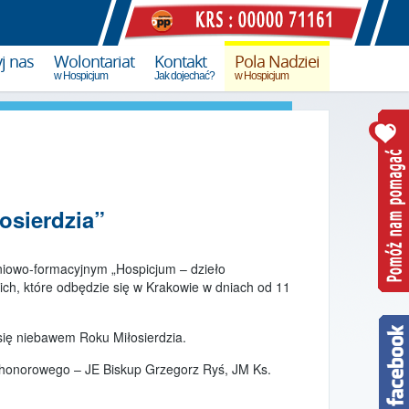
j nas
Wolontariat
Kontakt
Pola Nadziei
w Hospicjum
Jak dojechać?
w Hospicjum
datku PIT
Wolontariat w Hospicjum
Pola Nadziei 2015
ny
Wolontariat
Pola Nadziei 2016
współpraca ze szkołami
online
Pola Nadziei 2017
Wolontariat opiekuńczy
osierdzia”
pomóż w opiece nad chorymi
Pola Nadziei 2018
Wolontariat akcyjny
Pola Nadziei 2019
niowo-formacyjnym „Hospicjum – dzieło
pomóż w akcjach promocyjnych
ch, które odbędzie się w Krakowie w dniach od 11
Kursy i szkolenia
się niebawem Roku Miłosierdzia.
 honorowego – JE Biskup Grzegorz Ryś, JM Ks.