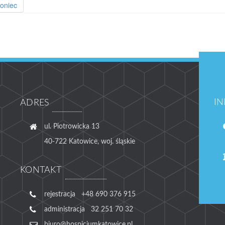
oniec
I
ADRES
ul. Piotrowicka 13
40-722 Katowice, woj. śląskie
KONTAKT
rejestracja +48 690 376 915
administracja 32 251 70 32
biuro@hospicjumkatowice.pl