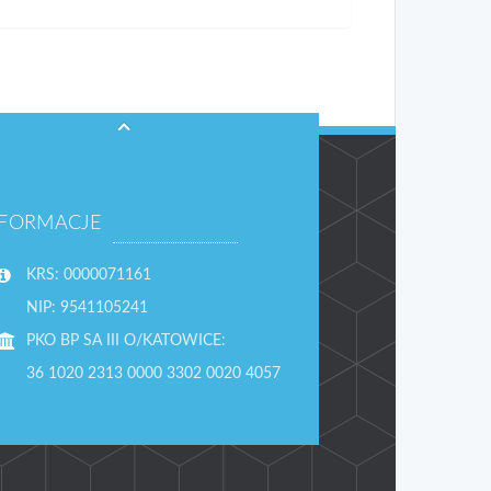
NFORMACJE
KRS: 0000071161
NIP: 9541105241
PKO BP SA III O/KATOWICE:
36 1020 2313 0000 3302 0020 4057