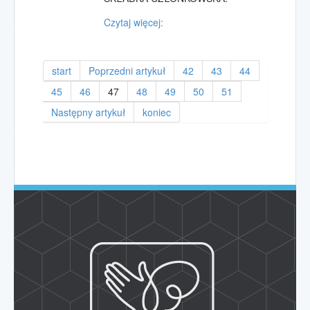
Czytaj więcej:
start
Poprzedni artykuł
42
43
44
45
46
47
48
49
50
51
Następny artykuł
koniec