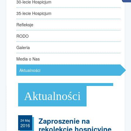
30-lecie Hospicjum
30-lecie Hospicjum
35-lecie Hospicjum
35-lecie Hospicjum
Refleksje
Refleksje
kilka słów od przewodniczących
RODO
RODO
Galeria
Galeria
Media o Nas
Media o Nas
Aktualności
Aktualności
Opieka
paliatywno-hospicyjna
Aktualności
Opieka paliatywna w domu
Zgłoszenie pacjenta
Poradniki opieki nad chorym
Zaproszenie na
24 Maj
2016
Wspólnota rodzin hospicyjnych
rekolekcje hospicyjne