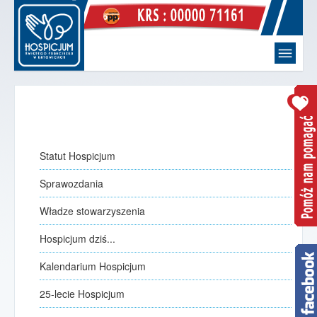
Witaj
strona główna
Hospicjum
O Nas
Statut Hospicjum
Statut Hospicjum
Sprawozdania
Sprawozdania
Władze stowarzyszenia
Władze stowarzyszenia
Hospicjum dziś...
Hospicjum dziś...
Kalendarium Hospicjum
Kalendarium Hospicjum
jak to się zaczęło
25-lecie Hospicjum
25-lecie Hospicjum