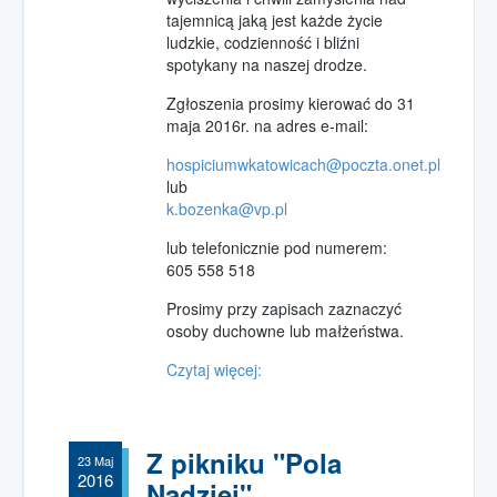
Pola Nadziei 2018
tajemnicą jaką jest każde życie
ludzkie, codzienność i bliźni
Pola Nadziei 2019
spotykany na naszej drodze.
Zgłoszenia prosimy kierować do 31
maja 2016r. na adres e-mail:
hospiciumwkatowicach@poczta.onet.pl
lub
k.bozenka@vp.pl
lub telefonicznie pod numerem:
605 558 518
Prosimy przy zapisach zaznaczyć
osoby duchowne lub małżeństwa.
Czytaj więcej:
Z pikniku "Pola
23 Maj
2016
Nadziei"