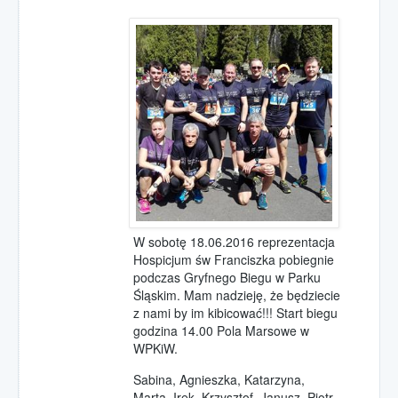
W sobotę 18.06.2016 reprezentacja
Hospicjum św Franciszka pobiegnie
podczas Gryfnego Biegu w Parku
Śląskim. Mam nadzieję, że będziecie
z nami by im kibicować!!! Start biegu
godzina 14.00 Pola Marsowe w
WPKiW.
Sabina, Agnieszka, Katarzyna,
Marta, Irek, Krzysztof, Janusz, Piotr,