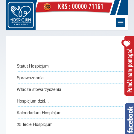
Witaj
strona główna
Hospicjum
O Nas
Statut Hospicjum
Statut Hospicjum
Sprawozdania
Sprawozdania
Władze stowarzyszenia
Władze stowarzyszenia
Hospicjum dziś...
Hospicjum dziś...
Kalendarium Hospicjum
Kalendarium Hospicjum
jak to się zaczęło
25-lecie Hospicjum
25-lecie Hospicjum