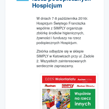
spotkania
Hospicjum
Grupa wsparcia
dla osób w żałobie
W dniach 7-8 października 2016r.
Podziękowania
Hospicjum Świętego Franciszka
rodzin podopiecznych
wspólnie z SIMPLY organizuje
zbiórkę środków higienicznych,
Spotkania Online
żywności i funduszy na rzecz
podopiecznych Hospicjum.
Msze Święte
Wspólnoty
Zbiórka odbędzie się w sklepie
Wesprzyj nas
SIMPLY w Katowicach przy ul. Zadole
2. Wszystkich zainteresowanych
darowizny
serdecznie zapraszamy.
1,5% podatku PIT
Darowizny
Wpłata online
Wolontariat
w Hospicjum