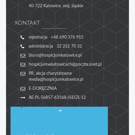
40-722 Katowice, woj. śląskie
KONTAKT
rejestracja +48 690 376 915
administracja 32 251 70 32
biuro@hospicjumkatowice.pl
hospicjumwkatowicach@poczta.onet.pl
PR, akcje charytatywne
media@hospicjumkatowice.pl
E-DORĘCZNIA
AE:PL-56857-63568-JSEGS-12